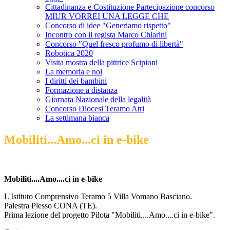
Cittadinanza e Costituzione Partecipazione concorso
MIUR VORREI UNA LEGGE CHE
Concorso di idee "Generiamo rispetto"
Incontro con il regista Marco Chiarini
Concorso "Quel fresco profumo di libertà"
Robotica 2020
Visita mostra della pittrice Scipioni
La memoria e noi
I diritti dei bambini
Formazione a distanza
Giornata Nazionale della legalità
Concorso Diocesi Teramo Atri
La settimana bianca
Mobiliti...Amo...ci in e-bike
Mobiliti....Amo....ci in e-bike
L'Istituto Comprensivo Teramo 5 Villa Vomano Basciano.
Palestra Plesso CONA (TE).
Prima lezione del progetto Pilota "Mobiliti....Amo....ci in e-bike".