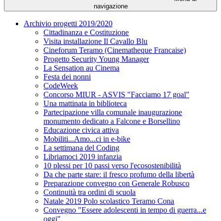
navigazione
Archivio progetti 2019/2020
Cittadinanza e Costituzione
Visita installazione Il Cavallo Blu
Cineforum Teramo (Cinematheque Francaise)
Progetto Security Young Manager
La Sensation au Cinema
Festa dei nonni
CodeWeek
Concorso MIUR - ASVIS "Facciamo 17 goal"
Una mattinata in biblioteca
Partecipazione villa comunale inaugurazione
monumento dedicato a Falcone e Borsellino
Educazione civica attiva
Mobiliti...Amo...ci in e-bike
La settimana del Coding
Libriamoci 2019 infanzia
10 plessi per 10 passi verso l'ecosostenibilità
Da che parte stare: il fresco profumo della libertà
Preparazione convegno con Generale Robusco
Continuità tra ordini di scuola
Natale 2019 Polo scolastico Teramo Cona
Convegno "Essere adolescenti in tempo di guerra...e
oggi"