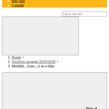
Info utili
Contatti
Campo di ricerca per le pagine del sito
Home
>
Archivio progetti 2019/2020
>
Mobiliti...Amo...ci in e-bike
Menu di