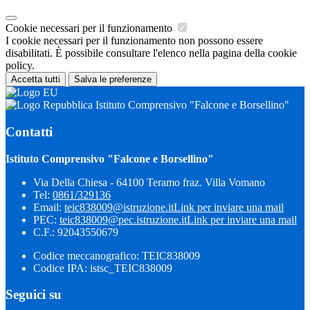
Cookie necessari per il funzionamento
I cookie necessari per il funzionamento non possono essere
disabilitati. È possibile consultare l'elenco nella pagina della cookie
policy.
Accetta tutti
Salva le preferenze
Istituto Comprensivo "Falcone e Borsellino"
Contatti
Istituto Comprensivo "Falcone e Borsellino"
Via Della Chiesa - 64100 Teramo fraz. Villa Vomano
Tel:
0861/329136
Email:
teic838009@istruzione.it
Link per inviare una mail
PEC:
teic838009@pec.​istruzione.it
Link per inviare una mail
C.F.: 92043550679
Codice meccanografico: TEIC838009
Codice IPA: istsc_TEIC838009
Seguici su