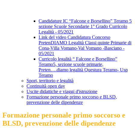
Candidature IC “Falcone e Borsellino” Teramo 5
sezione Scuole Secondarie 1° Grado Curricolo
Legalità - 05/2021
Link del video Candidatura Concorso
PretenDIAMO Legalità Classi quinte Primarie di
Cona-Villa Vomano-Val Vomano -Basciano -
05/2021
Curricolo legalità “ Falcone e Borsellino”
Teramo5, sezione scuole primarie,
Preten….diamo legalità Questura Teramo- Usp
Teramo
Sport, territorio e legalità
Continuità open day
Uscite didattiche e viaggi d'istruzione
Formazione personale primo soccorso e BLSD,
prevenzione delle dipendenze
Formazione personale primo soccorso e
BLSD, prevenzione delle dipendenze