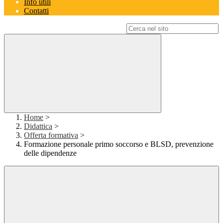
Info utili
Contatti
Campo di ricerca per le pagine del sito
Home
>
Didattica
>
Offerta formativa
>
Formazione personale primo soccorso e BLSD, prevenzione
delle dipendenze