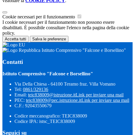
visionare la
COOKIE POLICY
.
Cookie necessari per il funzionamento
I cookie necessari per il funzionamento non possono essere
disabilitati. È possibile consultare l'elenco nella pagina della cookie
policy.
Accetta tutti
Salva le preferenze
Istituto Comprensivo "Falcone e Borsellino"
Contatti
Istituto Comprensivo "Falcone e Borsellino"
Via Della Chiesa - 64100 Teramo fraz. Villa Vomano
Tel:
0861/329136
Email:
teic838009@istruzione.it
Link per inviare una mail
PEC:
teic838009@pec.​istruzione.it
Link per inviare una mail
C.F.: 92043550679
Codice meccanografico: TEIC838009
Codice IPA: istsc_TEIC838009
Seguici su