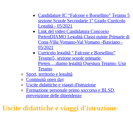
Candidature IC “Falcone e Borsellino” Teramo 5
sezione Scuole Secondarie 1° Grado Curricolo
Legalità - 05/2021
Link del video Candidatura Concorso
PretenDIAMO Legalità Classi quinte Primarie di
Cona-Villa Vomano-Val Vomano -Basciano -
05/2021
Curricolo legalità “ Falcone e Borsellino”
Teramo5, sezione scuole primarie,
Preten….diamo legalità Questura Teramo- Usp
Teramo
Sport, territorio e legalità
Continuità open day
Uscite didattiche e viaggi d'istruzione
Formazione personale primo soccorso e BLSD,
prevenzione delle dipendenze
Uscite didattiche e viaggi d'istruzione