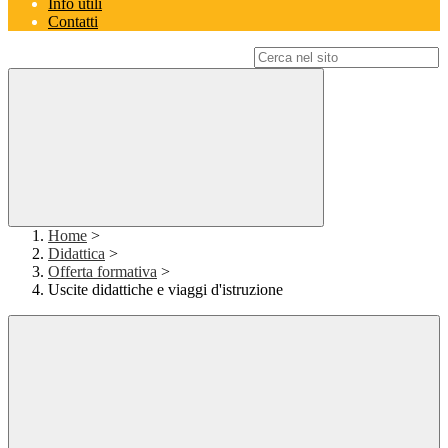
Info utili
Contatti
Campo di ricerca per le pagine del sito
Home
>
Didattica
>
Offerta formativa
>
Uscite didattiche e viaggi d'istruzione