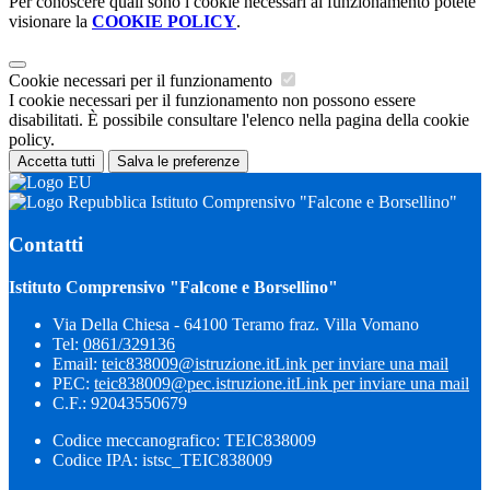
Per conoscere quali sono i cookie necessari al funzionamento potete
visionare la
COOKIE POLICY
.
Cookie necessari per il funzionamento
I cookie necessari per il funzionamento non possono essere
disabilitati. È possibile consultare l'elenco nella pagina della cookie
policy.
Accetta tutti
Salva le preferenze
Istituto Comprensivo "Falcone e Borsellino"
Contatti
Istituto Comprensivo "Falcone e Borsellino"
Via Della Chiesa - 64100 Teramo fraz. Villa Vomano
Tel:
0861/329136
Email:
teic838009@istruzione.it
Link per inviare una mail
PEC:
teic838009@pec.​istruzione.it
Link per inviare una mail
C.F.: 92043550679
Codice meccanografico: TEIC838009
Codice IPA: istsc_TEIC838009