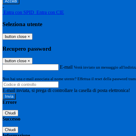
-
Entra con SPID
Entra con CIE
Seleziona utente
button close
×
Recupero password
button close
×
E-mail
Verrà inviato un messaggio all'indirizz
Non hai una e-mail associata al nome utente? Effettua il reset della password tram
E-mail inviata, si prega di controllare la casella di posta elettronica!
Errore
Chiudi
Successo
Chiudi
Informazione