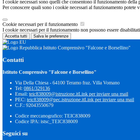
I cookie necessari sono quelli che consentono il funzionamento della pi
Per conoscere quali sono i cookie necessari al funzionamento potete v
Cookie necessari per il funzionamento
I cookie necessari per il funzionamento non possono essere disabilitati.
Accetta tutti
Salva le preferenze
Istituto Comprensivo "Falcone e Borsellino"
Contatti
Istituto Comprensivo "Falcone e Borsellino"
Via Della Chiesa - 64100 Teramo fraz. Villa Vomano
Tel:
0861/329136
Email:
teic838009@istruzione.it
Link per inviare una mail
PEC:
teic838009@pec.​istruzione.it
Link per inviare una mail
C.F.: 92043550679
Codice meccanografico: TEIC838009
Codice IPA: istsc_TEIC838009
Seguici su