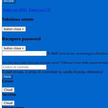
-
Entra con SPID
Entra con CIE
Seleziona utente
button close
×
Recupero password
button close
×
E-mail
Verrà inviato un messaggio all'indirizz
Non hai una e-mail associata al nome utente? Effettua il reset della password tram
E-mail inviata, si prega di controllare la casella di posta elettronica!
Errore
Chiudi
Successo
Chiudi
Informazione