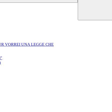
rso MIUR VORREI UNA LEGGE CHE
i"
à