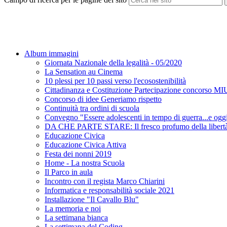
Album immagini
Giornata Nazionale della legalità - 05/2020
La Sensation au Cinema
10 plessi per 10 passi verso l'ecosostenibilità
Cittadinanza e Costituzione Partecipazione conco
Concorso di idee Generiamo rispetto
Continuità tra ordini di scuola
Convegno "Essere adolescenti in tempo di guerra...e ogg
DA CHE PARTE STARE: Il fresco profumo della libert
Educazione Civica
Educazione Civica Attiva
Festa dei nonni 2019
Home - La nostra Scuola
Il Parco in aula
Incontro con il regista Marco Chiarini
Informatica e responsabilità sociale 2021
Installazione "Il Cavallo Blu"
La memoria e noi
La settimana bianca
La settimana del Coding