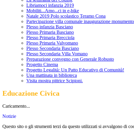
Libriamoci infanzia 2019
Mobiliti...Amo...ci in e-bike
Natale 2019 Polo scolastico Teramo Cona
Partecipazione villa comunale inaugurazione monumento 
Plesso infanzia Basciano
Plesso Primaria Basciano
Plesso Primaria Brecciola
Plesso Primaria Valvomano
Plesso Secondaria Basciano
Plesso Secondaria Villa Vomano
Preparazione convegno con Generale Robusto
Progetto Cinema
Progetto Legalità: Un Patto Educativo di Comunità!
Una mattinata in biblioteca
Visita mostra pittrice Scipioni.
Educazione Civica
Caricamento...
Notizie
Questo sito o gli strumenti terzi da questo utilizzati si avvalgono di coo