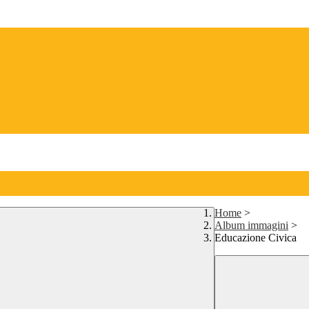
Home
>
Album immagini
>
Educazione Civica