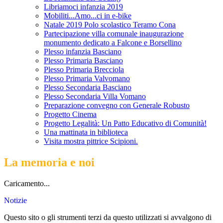
Libriamoci infanzia 2019
Mobiliti...Amo...ci in e-bike
Natale 2019 Polo scolastico Teramo Cona
Partecipazione villa comunale inaugurazione
monumento dedicato a Falcone e Borsellino
Plesso infanzia Basciano
Plesso Primaria Basciano
Plesso Primaria Brecciola
Plesso Primaria Valvomano
Plesso Secondaria Basciano
Plesso Secondaria Villa Vomano
Preparazione convegno con Generale Robusto
Progetto Cinema
Progetto Legalità: Un Patto Educativo di Comunità!
Una mattinata in biblioteca
Visita mostra pittrice Scipioni.
La memoria e noi
Caricamento...
Notizie
Questo sito o gli strumenti terzi da questo utilizzati si avvalgono di