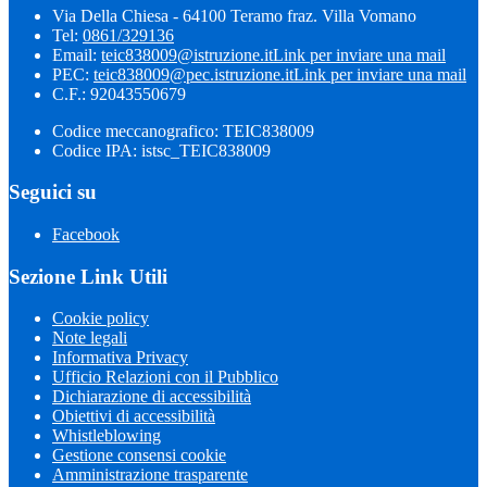
Via Della Chiesa - 64100 Teramo fraz. Villa Vomano
Tel:
0861/329136
Email:
teic838009@istruzione.it
Link per inviare una mail
PEC:
teic838009@pec.​istruzione.it
Link per inviare una mail
C.F.: 92043550679
Codice meccanografico: TEIC838009
Codice IPA: istsc_TEIC838009
Seguici su
Facebook
Sezione Link Utili
Cookie policy
Note legali
Informativa Privacy
Ufficio Relazioni con il Pubblico
Dichiarazione di accessibilità
Obiettivi di accessibilità
Whistleblowing
Gestione consensi cookie
Amministrazione trasparente