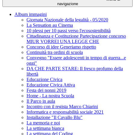
navigazione
Album immagini
Giornata Nazionale della legalità - 05/2020
La Sensation au Cinema
10 plessi per 10 passi verso l'ecosostenibilità
Cittadinanza e Costituzione Partecipazione concorso
MIUR VORREI UNA LEGGE CHE
Concorso di idee Generiamo rispetto
Continuità tra ordini di scuola
Convegno "Essere adolescenti in tempo di guerra...e
oggi"
DA CHE PARTE STARE: Il fresco profumo della
libertà
Educazione Civica
Educazione Civica Attiva
Festa dei nonni 2019
Home - La nostra Scuola
Il Parco in aula
Incontro con il regista Marco Chiarini
Informatica e responsabilità sociale 2021
Installazione "Il Cavallo Blu"
La memoria e noi
La settimana bianca
La settimana del Coding