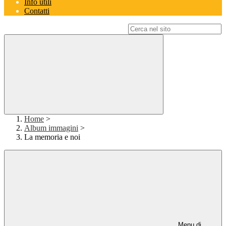
Info utili
Contatti
Campo di ricerca per le pagine del sito
Home
>
Album immagini
>
La memoria e noi
Menu di