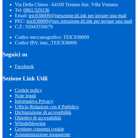
Via Della Chiesa - 64100 Teramo fraz. Villa Vomano
Tel:
0861/329136
Email:
teic838009@istruzione.it
Link per inviare una mail
PEC:
teic838009@pec.​istruzione.it
Link per inviare una mail
C.F.: 92043550679
Codice meccanografico: TEIC838009
Codice IPA: istsc_TEIC838009
Seguici su
Facebook
Sezione Link Utili
Cookie policy
Note legali
Informativa Privacy
Ufficio Relazioni con il Pubblico
Dichiarazione di accessibilità
Obiettivi di accessibilità
Whistleblowing
Gestione consensi cookie
Amministrazione trasparente