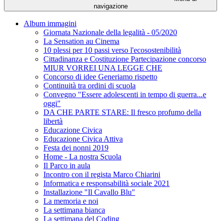
navigazione
Album immagini
Giornata Nazionale della legalità - 05/2020
La Sensation au Cinema
10 plessi per 10 passi verso l'ecosostenibilità
Cittadinanza e Costituzione Partecipazione concorso
MIUR VORREI UNA LEGGE CHE
Concorso di idee Generiamo rispetto
Continuità tra ordini di scuola
Convegno "Essere adolescenti in tempo di guerra...e
oggi"
DA CHE PARTE STARE: Il fresco profumo della
libertà
Educazione Civica
Educazione Civica Attiva
Festa dei nonni 2019
Home - La nostra Scuola
Il Parco in aula
Incontro con il regista Marco Chiarini
Informatica e responsabilità sociale 2021
Installazione "Il Cavallo Blu"
La memoria e noi
La settimana bianca
La settimana del Coding