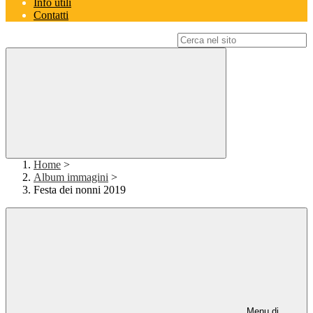
Info utili
Contatti
Campo di ricerca per le pagine del sito
Home
>
Album immagini
>
Festa dei nonni 2019
Menu di