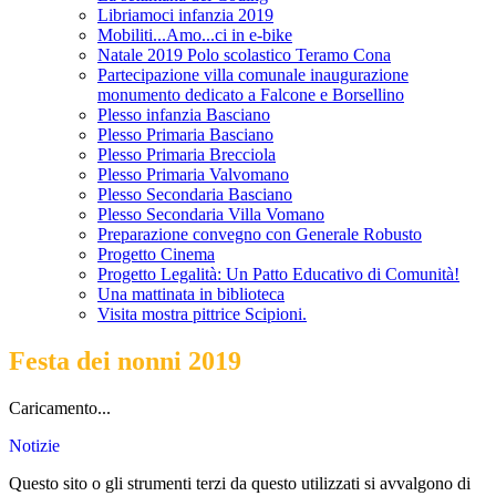
Libriamoci infanzia 2019
Mobiliti...Amo...ci in e-bike
Natale 2019 Polo scolastico Teramo Cona
Partecipazione villa comunale inaugurazione
monumento dedicato a Falcone e Borsellino
Plesso infanzia Basciano
Plesso Primaria Basciano
Plesso Primaria Brecciola
Plesso Primaria Valvomano
Plesso Secondaria Basciano
Plesso Secondaria Villa Vomano
Preparazione convegno con Generale Robusto
Progetto Cinema
Progetto Legalità: Un Patto Educativo di Comunità!
Una mattinata in biblioteca
Visita mostra pittrice Scipioni.
Festa dei nonni 2019
Caricamento...
Notizie
Questo sito o gli strumenti terzi da questo utilizzati si avvalgono di