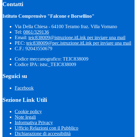
Contatti
Istituto Comprensivo "Falcone e Borsellino"
Via Della Chiesa - 64100 Teramo fraz. Villa Vomano
Tel:
0861/329136
Email:
teic838009@istruzione.it
Link per inviare una mail
PEC:
teic838009@pec.​istruzione.it
Link per inviare una mail
C.F.: 92043550679
Codice meccanografico: TEIC838009
Codice IPA: istsc_TEIC838009
Seguici su
Facebook
Sezione Link Utili
Cookie policy
Note legali
Informativa Privacy
Ufficio Relazioni con il Pubblico
Dichiarazione di accessibilità