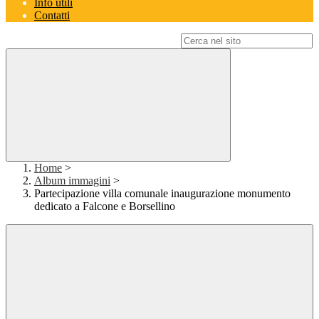
Info utili
Contatti
Campo di ricerca per le pagine del sito
Home
>
Album immagini
>
Partecipazione villa comunale inaugurazione monumento
dedicato a Falcone e Borsellino