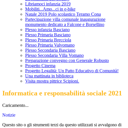
Libriamoci infanzia 2019
Mobiliti...Amo...ci in e-bike
Natale 2019 Polo scolastico Teramo Cona
Partecipazione villa comunale inaugurazione
monumento dedicato a Falcone e Borsellino
Plesso infanzia Basciano
Plesso Primaria Basciano
Plesso Primaria Brecciola
Plesso Primaria Valvomano
Plesso Secondaria Basciano
Plesso Secondaria Villa Vomano
Preparazione convegno con Generale Robusto
Progetto Cinema
Progetto Legalità: Un Patto Educativo di Comunità!
Una mattinata in biblioteca
Visita mostra pittrice Scipioni.
Informatica e responsabilità sociale 2021
Caricamento...
Notizie
Questo sito o gli strumenti terzi da questo utilizzati si avvalgono di