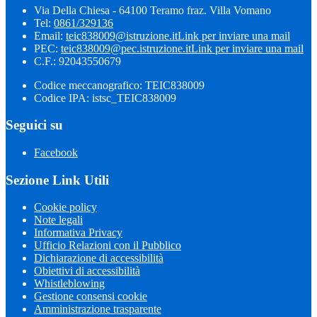
Via Della Chiesa - 64100 Teramo fraz. Villa Vomano
Tel:
0861/329136
Email:
teic838009@istruzione.it
Link per inviare una mail
PEC:
teic838009@pec.​istruzione.it
Link per inviare una mail
C.F.: 92043550679
Codice meccanografico: TEIC838009
Codice IPA: istsc_TEIC838009
Seguici su
Facebook
Sezione Link Utili
Cookie policy
Note legali
Informativa Privacy
Ufficio Relazioni con il Pubblico
Dichiarazione di accessibilità
Obiettivi di accessibilità
Whistleblowing
Gestione consensi cookie
Amministrazione trasparente