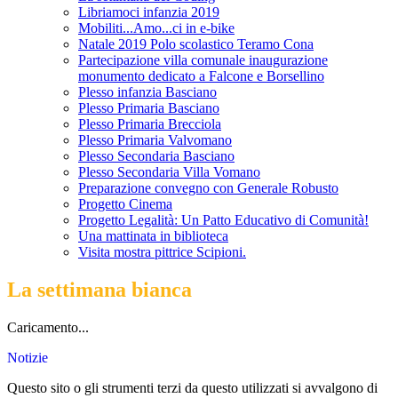
Libriamoci infanzia 2019
Mobiliti...Amo...ci in e-bike
Natale 2019 Polo scolastico Teramo Cona
Partecipazione villa comunale inaugurazione
monumento dedicato a Falcone e Borsellino
Plesso infanzia Basciano
Plesso Primaria Basciano
Plesso Primaria Brecciola
Plesso Primaria Valvomano
Plesso Secondaria Basciano
Plesso Secondaria Villa Vomano
Preparazione convegno con Generale Robusto
Progetto Cinema
Progetto Legalità: Un Patto Educativo di Comunità!
Una mattinata in biblioteca
Visita mostra pittrice Scipioni.
La settimana bianca
Caricamento...
Notizie
Questo sito o gli strumenti terzi da questo utilizzati si avvalgono di