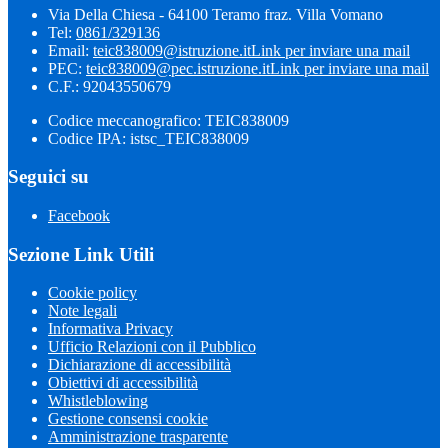
Via Della Chiesa - 64100 Teramo fraz. Villa Vomano
Tel:
0861/329136
Email:
teic838009@istruzione.it
Link per inviare una mail
PEC:
teic838009@pec.​istruzione.it
Link per inviare una mail
C.F.: 92043550679
Codice meccanografico: TEIC838009
Codice IPA: istsc_TEIC838009
Seguici su
Facebook
Sezione Link Utili
Cookie policy
Note legali
Informativa Privacy
Ufficio Relazioni con il Pubblico
Dichiarazione di accessibilità
Obiettivi di accessibilità
Whistleblowing
Gestione consensi cookie
Amministrazione trasparente