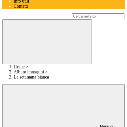
Info utili
Contatti
Campo di ricerca per le pagine del sito
Home
>
Album immagini
>
La settimana bianca
Menu di