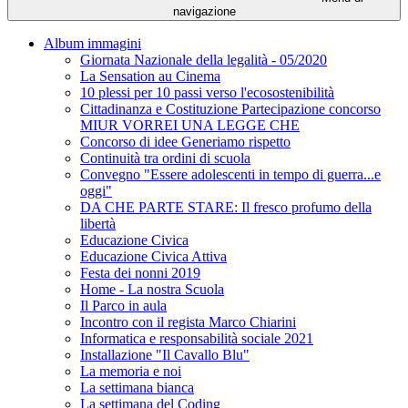
navigazione
Album immagini
Giornata Nazionale della legalità - 05/2020
La Sensation au Cinema
10 plessi per 10 passi verso l'ecosostenibilità
Cittadinanza e Costituzione Partecipazione concorso
MIUR VORREI UNA LEGGE CHE
Concorso di idee Generiamo rispetto
Continuità tra ordini di scuola
Convegno "Essere adolescenti in tempo di guerra...e
oggi"
DA CHE PARTE STARE: Il fresco profumo della
libertà
Educazione Civica
Educazione Civica Attiva
Festa dei nonni 2019
Home - La nostra Scuola
Il Parco in aula
Incontro con il regista Marco Chiarini
Informatica e responsabilità sociale 2021
Installazione "Il Cavallo Blu"
La memoria e noi
La settimana bianca
La settimana del Coding